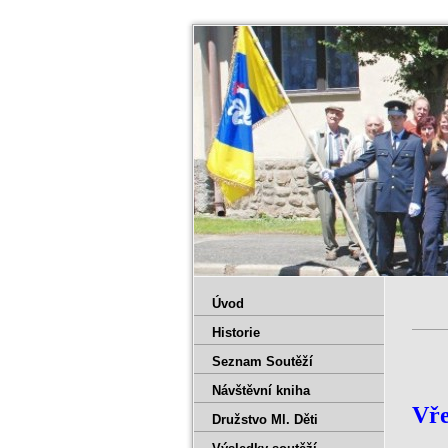
Úvod
Historie
Seznam Soutěží
Návštěvní kniha
Vře
Družstvo Ml. Děti