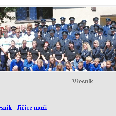
Vřesník
sník - Jiřice muži