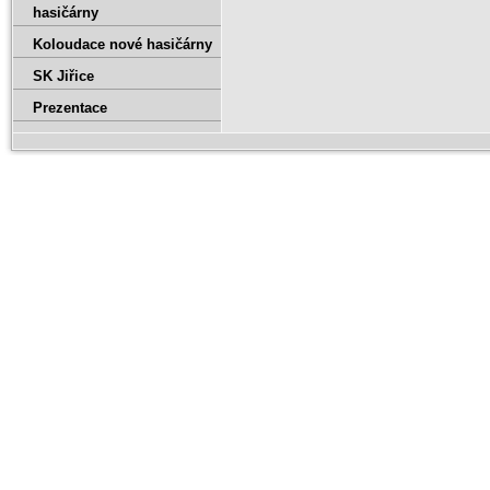
hasičárny
Koloudace nové hasičárny
SK Jiřice
Prezentace