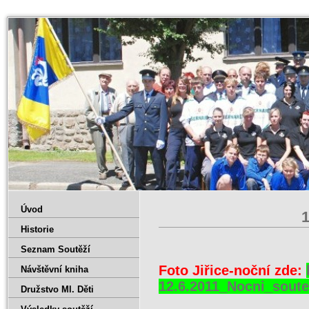
Úvod
1
Historie
Seznam Soutěží
Foto Jiřice-noční zde:
Návštěvní kniha
12.6.2011_Nocni_soute
Družstvo Ml. Děti