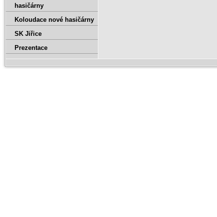
hasičárny
Koloudace nové hasičárny
SK Jiřice
Prezentace