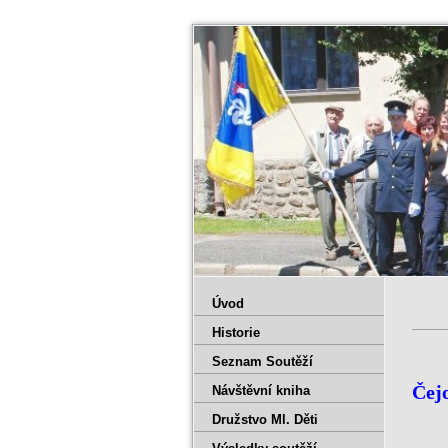
Úvod
Historie
Seznam Soutěží
Čejo
Návštěvní kniha
Družstvo Ml. Děti