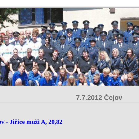
7.7.2012 Čejov
v - Jiřice muži A, 20,82